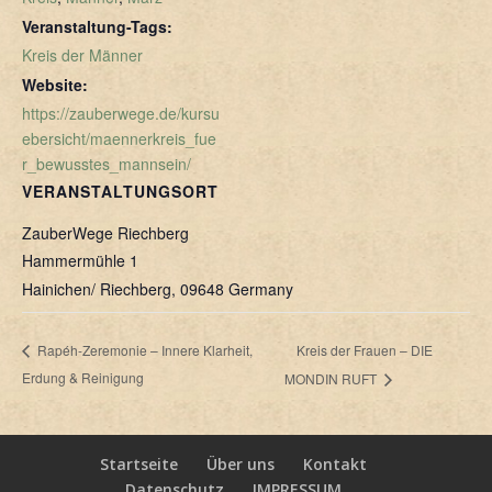
Veranstaltung-Tags:
Kreis der Männer
Website:
https://zauberwege.de/kursu
ebersicht/maennerkreis_fue
r_bewusstes_mannsein/
VERANSTALTUNGSORT
ZauberWege Riechberg
Hammermühle 1
Hainichen/ Riechberg
,
09648
Germany
Kreis der Frauen – DIE
Rapéh-Zeremonie – Innere Klarheit,
Erdung & Reinigung
MONDIN RUFT
Startseite
Über uns
Kontakt
Datenschutz
IMPRESSUM